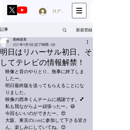
ログイン
新規登録
記事
尾崎亜美
2021年9月9日
読了時間: 2分
明日はリハーサル初日、そ
してテレビの情報解禁！
映像と音のやりとり、無事に終了しま
したー。
明日最終版を送ってもらえることにな
りました。
映像の西本くんチームに感謝です。💕
私も我ながらよー頑張ったー。😆
今回もいいのができたー。😍
大阪、東京のLiveに参加して下さる皆さ
ん、楽しみにしていてね。😊