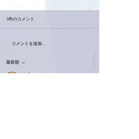
3件のコメント
コメントを追加…
家レコーディング無事終
9月23日「amii
了。
ス！
最新順
とおる
2021年9月09日
お疲れさまです
ラジオ楽しく拝聴させていただきました🥳
テレビ出演情報解禁楽しみ🥰
いいね！
返信
ぷにぷに
2021年9月09日