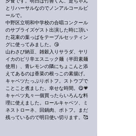
夕食です。明日は竹善くん、是ちゃん
とリハーサルなのでノンアルコールビ
ールで。
中野区立明和中学校の合唱コンクール
のサプライズゲスト出演した時に頂い
た花束の葉っぱをテーブルセッティン
グに使ってみました。😘
山わさび納豆、雑穀入りサラダ、ヤリ
イカのピリ辛エスニック麺（半田素麺
使用）、青レモンの隣にちょこんと添
えてあるのは香菜の根っこの素揚げ。
キャベツたっぷりポトフ。ストウブで
ことこと煮ました。幸せな時間。😋💗
キャベツ丸々一個買ったらいろんな料
理に使えました。ロールキャベツ、ミ
ネストローネ、回鍋肉、ポトフ。まだ
残っているので明日使い切ります。🥰