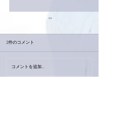
2件のコメント
巨大なイタチき
コメントを追加…
9月23日「amiism」リリー
ス！
最新順
ぷにぷに
2022年11月07日
昼間はわりと温かかったんですが、夕方には
肌寒くなりました。
秋晴れと小春日和の境目ですもんね。
温かくしてリハーサル楽しんでくださいま
せ〜😊