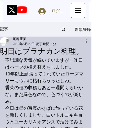
ログイン
新規登録
記事
尾崎亜美
2019年5月29日
読了時間: 1分
明日はプラナカン料理。
不思議な天気が続いていますが、昨日
はハーブの植え替えをしました。
10年以上頑張ってくれていたローズマ
リーもついに枯れちゃったしね。
香菜の種の収穫もあと一週間くらいか
な。まだ緑色なので、色づくのが楽し
み。
今日は母の写真のそばに飾っている花
を新しくしました。白いトルコキキョ
ウとユーカリをオアシスで活けてみま