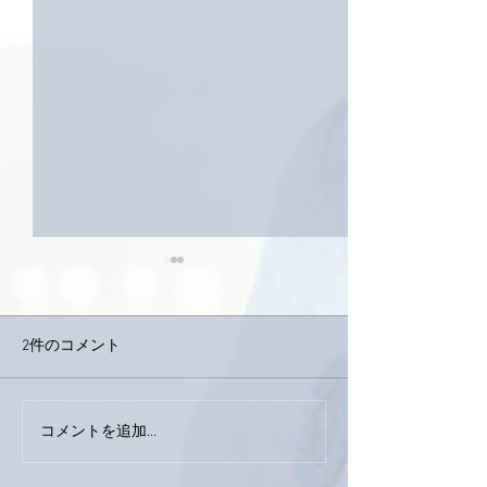
2件のコメント
下駄箱がスッキ
コメントを追加…
おかげさまで痛みは少し
ずつ良くなってきまし