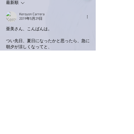
た。
最新順
Keroyon Carrera
2019年5月29日
亜美さん、こんばんは。
つい先日、夏日になったかと思ったら、急に
朝夕が涼しくなってと、
全く、人にも植物にも辛いですね^^::
亜美さんが、暁美母上へ新しく飾られた「 
白いトルコキキョウとユーカリ」が、
きっと効き目あったんですね！
「凛とした☆」パワーを暁美母上がお受けに
なり、それが錦織くんに伝わり、
見事に逆転！^^/
錦織くんって、暁美母上のお気に入りですも
んね♡
明日の夕食は プラナカン料理 とか！
遂に、シンガポールでお求めになった宮廷調
度品のデビュー！？