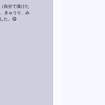
（自分で漬けた
ー、きゅうり、み
した。😋