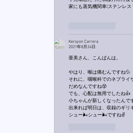
家にも蒸気機関車(ステンレス
いいね！
返信
Keroyon Carrera
2021年8月24日
亜美さん、こんばんは。
やはり、喉は痛むんですね💦
それに、咽喉科でのネブライザ
だめなんですね😵
でも、心配は無用でしたね👍
小ちゃんが新しくなったんです
出来れば明日は、収録のギリ
シュー🌬シュー🌬ですね✌️
いいね！
返信