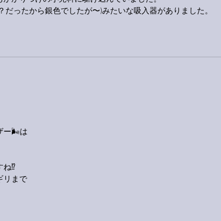
？だったから銀色でしたが〜)みたいな吸入器がありました。
ー🌬は
ね⁉️
ギリまで