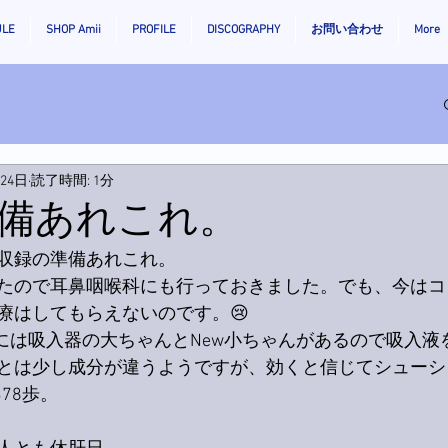
ULE
SHOP Amii
PROFILE
DISCOGRAPHY
お問い合わせ
More
月24日
読了時間: 1分
備あれこれ。
収録の準備あれこれ。
たので耳鼻咽喉科にも行っておきました。でも、今はコ
療はしてもらえないのです。😢
ちには吸入器の大ちゃんとNew小ちゃんがあるので吸入液
とは少し成分が違うようですが、効くと信じてシューシ
78歩。