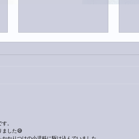
家レコーディング無事終了。
9月
ス！
です。
ました😅
もかかりつけの小児科に駆け込んでいました。