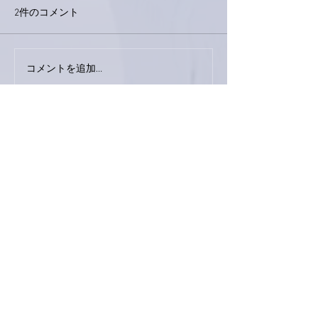
2件のコメント
今日は取材でし
巨大なイタチきゅうり。
コメントを追加…
最新順
ぷにぷに
2021年11月12日
たまにはお料理休みも良いですね👍
私はしょっちゅう休んでるので家族は、たま
にはちゃんと料理せーよ！と思っていること
でしょう(笑)
きれいなお料理ですね〜✨
外ごはんはお味はもちろん目にも美味しいお
料理と出会えるのが嬉しいです。
いいね！
返信