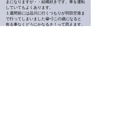
まになりますが・・結構好きです。車を運転
していてもよくあります。
１週間前には品川に行くつもりが羽田空港ま
で行ってしまいました😁💨この歳になると
焦る事なくどうにかなるさ！って思えます。
いよいよ明日ですね✨✨
今年最後のライブ、私も行きたかったなぁ。
来年はもっとたくさん参加したいと思ってま
す🎵明日は盛り上がってくださ～～い＼
(^o^)／
いいね！
返信
とおる
2018年12月23日
明日の歐林洞ライブ楽しみにしてます。
茨城から県境を4つ越えて馳せ参じます。
明日は家を留守にするので、これから家族の
クリスマスディナーです。
明日留守にする罰（？）なのか料理担当にな
ったので、準備中です。
ローストチキン、ミネストローネスープ、ガ