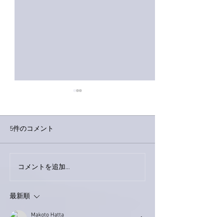
5件のコメント
コメントを追加…
家レコーディング無事終
9月23日「amii
了。
ス！
最新順
Makoto Hatta