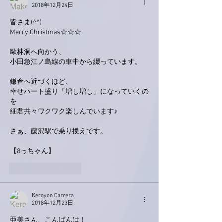
2018年12月24日
皆さま(^^)
Merry Christmas☆☆☆
歐林洞へ向かう、
小田急江ノ島線の車中から綴っています。
鎌倉へ近づくほど、
幸せハート盛り「増し増し」になっていくの
を
細君共々ワクワク楽しんでいます♪
さぁ、藤沢駅で乗り換えです。
【8っちゃん】
いいね！
返信
Keroyon Carrera
2018年12月23日
亜美さん、こんばんは！