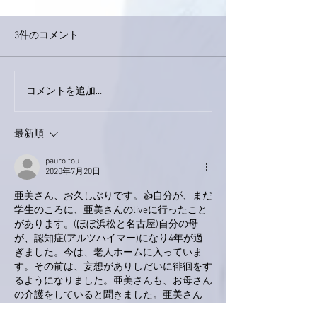
3件のコメント
外録音終了！
今日は取材でした。
コメントを追加…
最新順
pauroitou
2020年7月20日
亜美さん、お久しぶりです。👍自分が、まだ
学生のころに、亜美さんのliveに行ったこと
があります。(ほぼ浜松と名古屋)自分の母
が、認知症(アルツハイマー)になり4年が過
ぎました。今は、老人ホームに入っていま
す。その前は、妄想がありしだいに徘徊をす
るようになりました。亜美さんも、お母さん
の介護をしていると聞きました。亜美さん
も、苦労されたんですね。お疲れ様です。こ