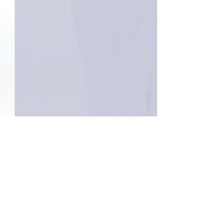
2件のコメント
外録音終了！
今日は取材でした。