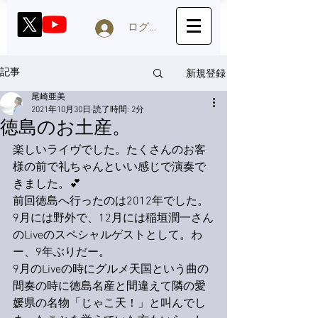
ログイン
新規登録
記事
尾崎亜美
2021年10月30日
読了時間: 2分
徳島のお土産。
楽しいライヴでした。たくさんのお客
様の前で礼ちゃんといい感じで演奏で
きました。💕
前回徳島へ行ったのは2012年でした。
9月には野外で、12月には稲垣潤一さん
のLiveのスペシャルゲストとして。わ
ー、9年ぶりだー。
9月のLiveの時にグルメ天国という曲の
間奏の時に徳島名産と間違えて隣の愛
媛県の名物「じゃこ天！」と叫んでし