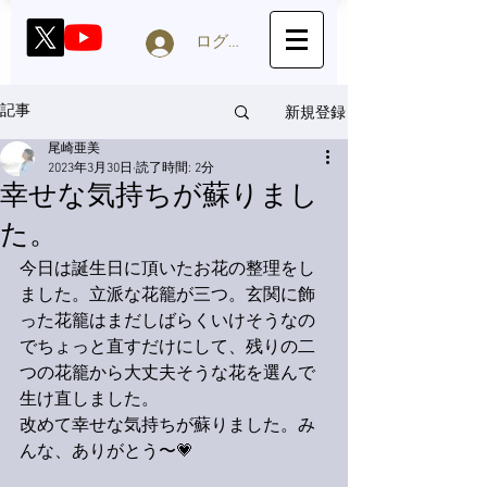
ログイン
新規登録
記事
尾崎亜美
2023年3月30日
読了時間: 2分
幸せな気持ちが蘇りまし
た。
今日は誕生日に頂いたお花の整理をし
ました。立派な花籠が三つ。玄関に飾
った花籠はまだしばらくいけそうなの
でちょっと直すだけにして、残りの二
つの花籠から大丈夫そうな花を選んで
生け直しました。
改めて幸せな気持ちが蘇りました。み
んな、ありがとう〜💗