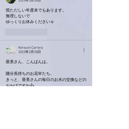
2023年3月30日
慌ただしい年度末でもあります。
無理しないで
ゆっくりお休みください☺️
いいね！
返信
Keroyon Carrera
2023年3月30日
亜美さん、こんばんは。
随分長持ちのお花🌸たち。
きっと、亜美さんの毎日のお水の交換などの
おかげですね👍
暁美母上❤️も、お喜びですね🤗
僕らも何だか嬉しいです🙋‍♂️
L.A.が寒い😨なんて、イメージできません
が、ダウンがあれば平気そうですが、逆に暑
過ぎでなければ良いですが😅
体調を崩されることなく、無事にミッション
コンプリート✌️されますように‼️