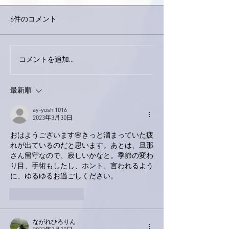
6件のコメント
下駄箱がスッキリ〜。
コメントを追加…
家レコーディン
了。
最新順
ay-yoshi1016
2023年3月30日
おはようございます🌸きっと溜まっていた疲
れが出ているのだと思います。あとは、旦那
さん留守なので、寂しいかなと。季節の変わ
り目、手術もしたし、ホント、言われるよう
に、ゆるゆるお過ごしください。
いいね！
返信
ながれひろりん