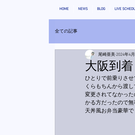
HOME
NEWS
BLOG
LIVE SCHED
全ての記事
尾崎亜美
2024年4
大阪到着
ひとりで前乗りさせ
くらもちんから渡し
変更されてなかった
かる方だったので無
天丼風お弁当豪華で