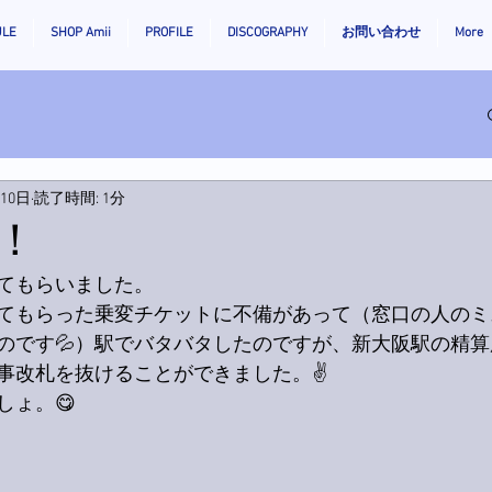
ULE
SHOP Amii
PROFILE
DISCOGRAPHY
お問い合わせ
More
月10日
読了時間: 1分
！
てもらいました。
てもらった乗変チケットに不備があって（窓口の人のミ
のです💦）駅でバタバタしたのですが、新大阪駅の精
事改札を抜けることができました。✌️
しょ。😋