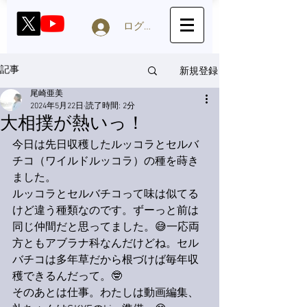
ログイン
新規登録
記事
尾崎亜美
2024年5月22日
読了時間: 2分
大相撲が熱いっ！
今日は先日収穫したルッコラとセルバ
チコ（ワイルドルッコラ）の種を蒔き
ました。
ルッコラとセルバチコって味は似てる
けど違う種類なのです。ずーっと前は
同じ仲間だと思ってました。😅一応両
方ともアブラナ科なんだけどね。セル
バチコは多年草だから根づけば毎年収
穫できるんだって。🤓
そのあとは仕事。わたしは動画編集、