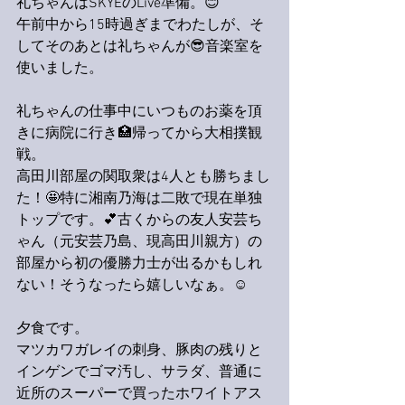
礼ちゃんはSKYEのLive準備。😊
午前中から15時過ぎまでわたしが、そ
してそのあとは礼ちゃんが😎音楽室を
使いました。
礼ちゃんの仕事中にいつものお薬を頂
きに病院に行き🏥帰ってから大相撲観
戦。
高田川部屋の関取衆は4人とも勝ちまし
た！🤩特に湘南乃海は二敗で現在単独
トップです。💕古くからの友人安芸ち
ゃん（元安芸乃島、現高田川親方）の
部屋から初の優勝力士が出るかもしれ
ない！そうなったら嬉しいなぁ。☺️
夕食です。
マツカワガレイの刺身、豚肉の残りと
インゲンでゴマ汚し、サラダ、普通に
近所のスーパーで買ったホワイトアス