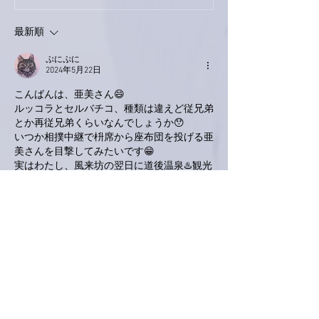
ス！
最新順
ぷにぷに
2024年5月22日
こんばんは、亜美さん😄
ルッコラとセルバチコ、種類は違えど従兄弟
とか再従兄弟くらいなんでしょうか😯
いつか相撲中継で枡席から座布団を投げる亜
美さんを目撃してみたいです😁
実はわたし、風来坊の翌日に道後温泉♨️観光
会館横のコインロッカーの鍵紛失事件を起こ
してしまい鍵を開けてもらうという大失態を
犯してしまいました😱(結局リムジンバスに
乗る前にエコバッグの隙間から出てきてお返
し出来ました✨カバンをひっくり返して探し
た時には見つからなかったんです😓)
で、お礼かたがたお菓子を送ろうと御礼状を
入れて荷造りしてたらこんな時間に😅
あぁなんてポンコツなわたし。