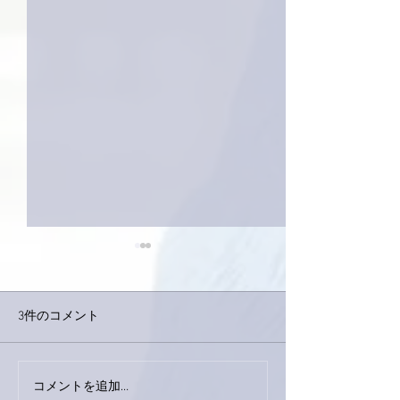
3件のコメント
巨大なイタチき
コメントを追加…
9月23日「amiism」リリー