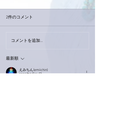
2件のコメント
巨大なイタチき
コメントを追加…
9月23日「amiism」リリー
ス！
最新順
えみちん(emiichin)
2022年8月04日
あみちゃん
えらいです♥️
いいね！
返信
Keroyon Carrera
2022年8月02日
亜美さん、こんばんは。