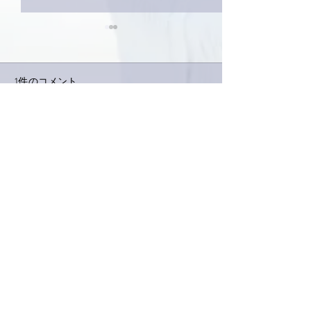
1件のコメント
今日は取材でし
巨大なイタチきゅうり。
コメントを追加…
最新順
Keroyon Carrera
2019年2月19日
亜美さん、こばんは！
暁美母上の診察、まずは大きな変化が無かっ
たようで何よりでしたね。
ひょっとして、血中酸素量の補強対策ってと
こでしょうか？