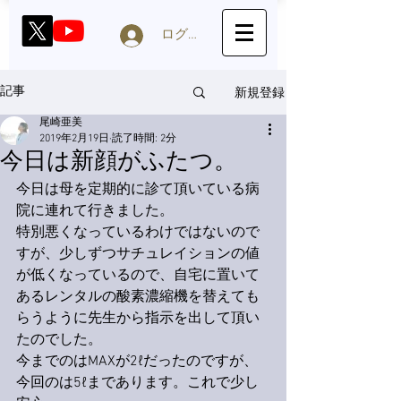
ログイン
新規登録
記事
尾崎亜美
2019年2月19日
読了時間: 2分
今日は新顔がふたつ。
今日は母を定期的に診て頂いている病
院に連れて行きました。
特別悪くなっているわけではないので
すが、少しずつサチュレイションの値
が低くなっているので、自宅に置いて
あるレンタルの酸素濃縮機を替えても
らうように先生から指示を出して頂い
たのでした。
今までのはMAXが2ℓだったのですが、
今回のは5ℓまであります。これで少し