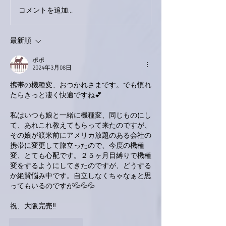
下駄箱がスッキリ〜。
コメントを追加…
家レコーディン
了。
最新順
ポポ
2024年3月08日
携帯の機種変、おつかれさまです。でも慣れ
たらきっと凄く快適ですね💕
私はいつも娘と一緒に機種変、同じものにし
て、あれこれ教えてもらって来たのですが、
その娘が渡米前にアメリカ放題のある会社の
携帯に変更して旅立ったので、今度の機種
変、とても心配です。２５ヶ月目縛りで機種
変をするようにしてきたのですが、どうする
か絶賛悩み中です。自立しなくちゃなぁと思
ってもいるのですが💦💦💦
祝、大阪完売‼️
いいね！
返信