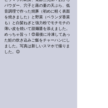
ヒラマサの刺身、発酵三兄弟＋おから
パウダー、穴子と蕗の薹の天ぷら、低
音調理で作った焼豚（初めに軽く表面
を焼きました）と野菜（ベランダ香菜
も）と白髪ねぎと強力粉でモチモチの
薄い皮を焼いて甜麺醤を添えました。
めっちゃ旨っ！😍最後に冷凍してあっ
た鮭の炊き込みご飯をチャーハンにし
ました。写真は新しいスマホで撮りま
した。😊