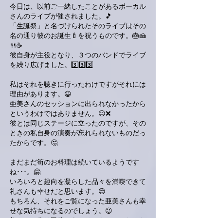
今日は、以前ご一緒したことがあるボーカル
さんのライブが催されました。🎵
「生誕祭」と名づけられたそのライブはその
名の通り彼のお誕生🍼を祝うものです。🎂🍰
🍴☕️
彼自身が主役となり、３つのバンドでライブ
を繰り広げました。3️⃣3️⃣3️⃣
私はそれを聴きに行ったわけですがそれには
理由があります。😀
亜美さんのセッションに出られなかったから
というわけではありません。😐❌
彼とは同じステージに立ったのですが、その
ときの私自身の演奏が忘れられないものだっ
たからです。🤔
まだまだ筍のお料理は続いているようです
ね･･･。🤗
いろいろと趣向を凝らした品々を満喫できて
礼さんも幸せだと思います。😊
もちろん、それをご覧になった亜美さんも幸
せな気持ちになるのでしょう。😉