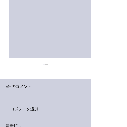
6件のコメント
コメントを追加…
家レコーディング無事終
9月23日「amii
了。
ス！
最新順