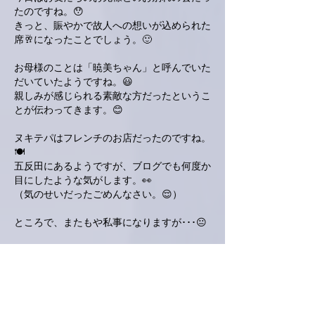
たのですね。😯
きっと、賑やかで故人への想いが込められた
席🥂になったことでしょう。🙂
お母様のことは「暁美ちゃん」と呼んでいた
だいていたようですね。😃
親しみが感じられる素敵な方だったというこ
とが伝わってきます。😊
ヌキテパはフレンチのお店だったのですね。
🍽️
五反田にあるようですが、ブログでも何度か
目にしたような気がします。👀
（気のせいだったごめんなさい。😌）
ところで、またもや私事になりますが･･･😐
日は某所で亜美さんの楽曲を演奏するセッシ
ョンが催されました。😀
でも、私は事情により出られませんでした。
😥
ですが、おそらく素晴らしい演奏会になった