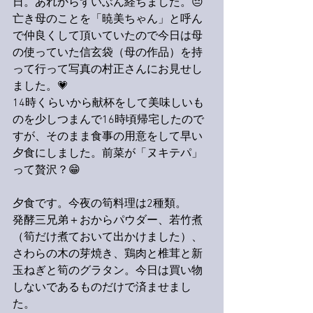
日。あれからずいぶん経ちました。😔
亡き母のことを「暁美ちゃん」と呼ん
で仲良くして頂いていたので今日は母
の使っていた信玄袋（母の作品）を持
って行って写真の村正さんにお見せし
ました。💗
14時くらいから献杯をして美味しいも
のを少しつまんで16時頃帰宅したので
すが、そのまま食事の用意をして早い
夕食にしました。前菜が「ヌキテパ」
って贅沢？😁
夕食です。今夜の筍料理は2種類。
発酵三兄弟＋おからパウダー、若竹煮
（筍だけ煮ておいて出かけました）、
さわらの木の芽焼き、鶏肉と椎茸と新
玉ねぎと筍のグラタン。今日は買い物
しないであるものだけで済ませまし
た。