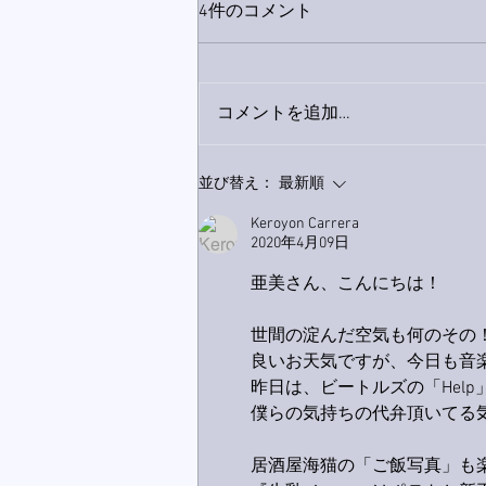
4件のコメント
コメントを追加…
9月23日「amiism」リリー
並び替え：
最新順
ス！
Keroyon Carrera
2020年4月09日
亜美さん、こんにちは！
世間の淀んだ空気も何のその
良いお天気ですが、今日も音楽
昨日は、ビートルズの「Hel
僕らの気持ちの代弁頂いてる
居酒屋海猫の「ご飯写真」も楽