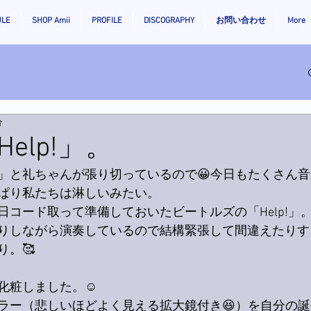
ULE
SHOP Amii
PROFILE
DISCOGRAPHY
お問い合わせ
More
分
elp!」。
」と礼ちゃんが張り切っているので😀今日もたくさん
ぱり私たちは淋しいみたい。
日コード取って準備しておいたビートルズの「Help!」
りしながら演奏しているので結構緊張して間違えたりす
り。🥰
化粧しました。☺️
ラー（悲しいほどよく見える拡大鏡付き😆）を自分の