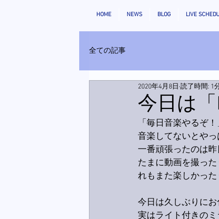
HOME
NEWS
BLOG
LIVE SCHED
全ての記事
2020年4月8日
読了時間: 1
今日は「H
「毎日音楽やるぞ！
音楽してないとやっ
一番頑張ったのは昨
たまに動画を撮った
れもまた楽しかった
今日は久しぶりにお
実はライト付きのミ