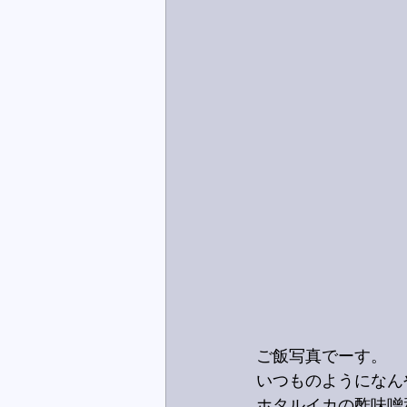
ご飯写真でーす。
いつものようになん
ホタルイカの酢味噌