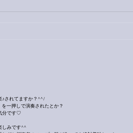
今日
巨大なイタチきゅうり。
！
♪されてますか？^^/
p」を一押しで演奏されたとか？
気分です♡
しみです^^