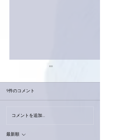
9件のコメント
コメントを追加…
家レコーディング無事終
9月23日「amii
了。
ス！
最新順