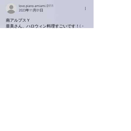
love.piano.amiami.0111
2023年11月01日
南アルプスＹ
亜美さん、ハロウィン料理すごいです！(・
o・)
私はちょっと意識して
かぼちゃを使っただけです💧
亜美さんみたいでありたいです✨✨
いいね！
返信
ながれひろりん
2023年11月01日
亜美さんが、ちょっと意地悪なお姉さんでな
く
怖いくらい優しいお姉さんなことは、わかり
ましたが
クイズの答えは、わかりません。
歌姫？、わからんです😓
編集済み