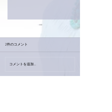
2件のコメント
今日は取材でし
巨大なイタチきゅうり。
コメントを追加…
最新順
ぷにぷに
2022年1月10日
バーガー🍔かわいい💞
いつ見ても亜美さんのパンは魅力的✨です。
パン屋さんよりパン屋さんのパンみたい🥰