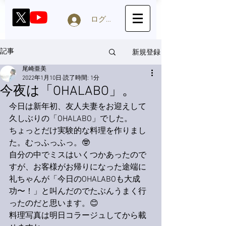
ログイン
新規登録
記事
尾崎亜美
2022年1月10日
読了時間: 1分
今夜は「OHALABO」。
今日は新年初、友人夫妻をお迎えして
久しぶりの「OHALABO」でした。
ちょっとだけ実験的な料理を作りまし
た。むっふっふっ。🤓
自分の中でミスはいくつかあったので
すが、お客様がお帰りになった途端に
礼ちゃんが「今日のOHALABOも大成
功〜！」と叫んだのでたぶんうまく行
ったのだと思います。😊
料理写真は明日コラージュしてから載