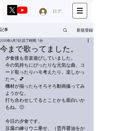
ログイン
新規登録
記事
2020年4月7日
読了時間: 1分
今まで歌ってました。
夕食後も音楽遊びしていました。
今の気持ちにぴったりな
元気な曲。コ
ード取ったりハモ考えたり。
楽しかっ
たー。💕
機材が揃ったらそろそろ動画撮ってみ
ようかな。
打ち合わせしてるとことかも面白いか
もね。🙂
今日の夕食です。
豆腐の練りウニ乗せ、（雲丹醤油をか