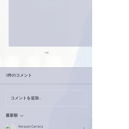
3件のコメント
巨大なイタチき
コメントを追加…
9月23日「amiism」リリー
ス！
最新順
Keroyon Carrera