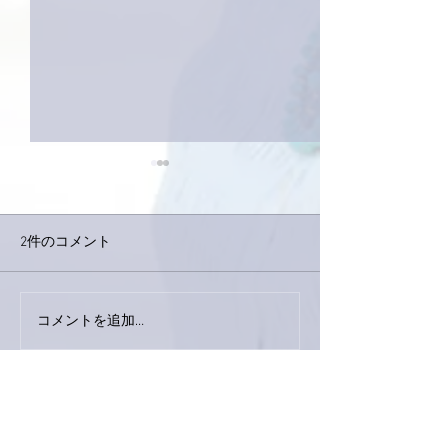
2件のコメント
下駄箱がスッキリ〜。
コメントを追加…
家レコーディン
了。
最新順
Keroyon Carrera
2019年11月25日