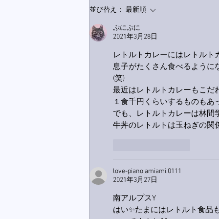
並び替え：
最新順
ぷにぷに
2021年3月28日
レトルトカレーにはレトルト
息子がたくさん食べるように
(笑)
最近はレトルトカレーもこだわ
１食千円くらいするものもあ
でも、レトルトカレーは林間学
牛丼のレトルトは玉ねぎの関係
いいね！
返信
love-piano.amiami.0111
2021年3月27日
南アルプスY
はい✨たまにはレトルト食品