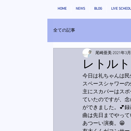
HOME
NEWS
BLOG
LIVE SCHED
全ての記事
尾崎亜美
2021年3
レトルト
今日は礼ちゃんは民
スペースシャワーの生Li
主にスカパーはスポ
ていたのですが、念
ができました。💕録
曲は先日までやって
あつーい演奏。😁