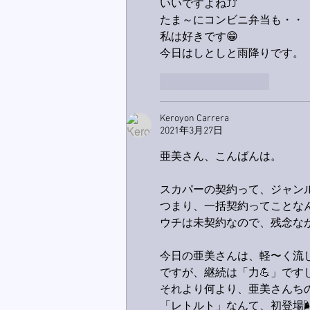
いいですよね⤴⤴
たま～にコンビニ弁当も・・
私は好きです😁
今日はしとしと雨降りです。
いいね！
返信
Keroyon Carrera
2021年3月27日
亜美さん、こんばんは。
スカパーの契約って、ジャン
つまり、一括契約ってことなん
ウチは未契約なので、残念なが
今日の亜美さんは、軽〜く流し
ですが、継続は「力💪」ですし
それより何より、亜美さんち
「レトルト」なんて、初登場