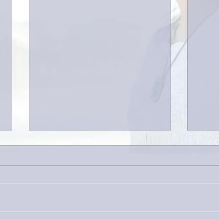
外録
今日は取材でした。