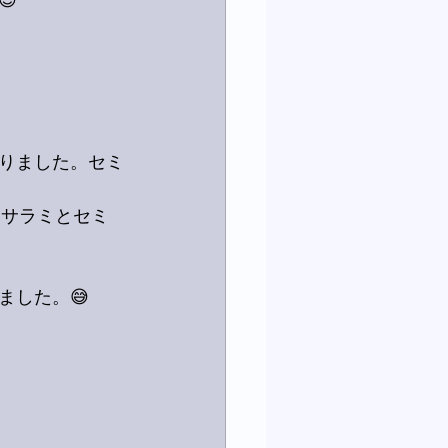

りました。セミ
はサラミとセミ
ました。😅