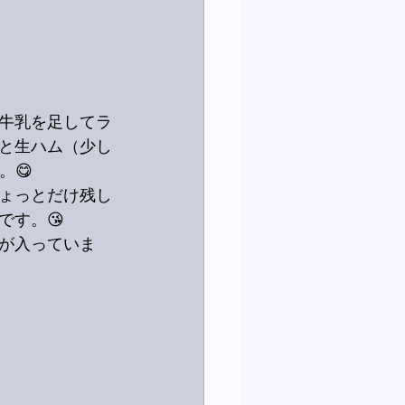
牛乳を足してラ
と生ハム（少し
。😋
ょっとだけ残し
です。😘
が入っていま