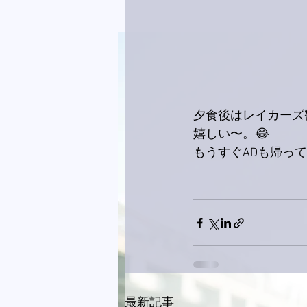
夕食後はレイカーズ
嬉しい〜。😂
もうすぐADも帰っ
最新記事