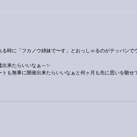
巨大
9月23日「amiism」リリー
ス！
れる時に「フカノウ姉妹で〜す」とおっしゃるのがテッパンで
魔出来たらいいなぁ～✨
ートも無事に開催出来たらいいなぁと何ヶ月も先に思いを馳せ