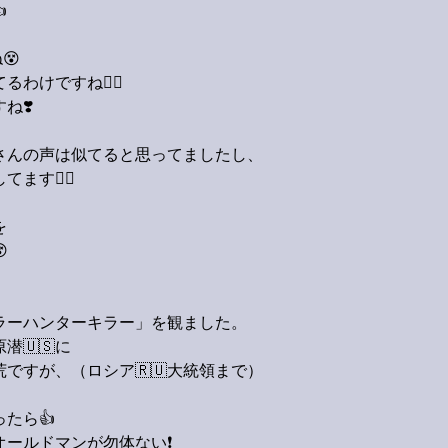

😵
わけですね🙋‍♂️
ね❣️
さんの声は似てると思ってましたし、
す🙋‍♂️
を

ラーハンターキラー」を観ました。
潜🇺🇸に
ですが、（ロシア🇷🇺大統領まで）
たら👍
ールドマンが勿体ない❗️