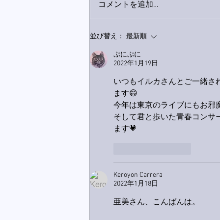
コメントを追加…
家レコーディング無事終了。
並び替え：
最新順
ぷにぷに
2022年1月19日
いつもイルカさんとご一緒さ
ます😄
今年は東京のライブにもお邪
そして君と歩いた青春コンサ
ます💗
いいね！
返信
Keroyon Carrera
2022年1月18日
亜美さん、こんばんは。