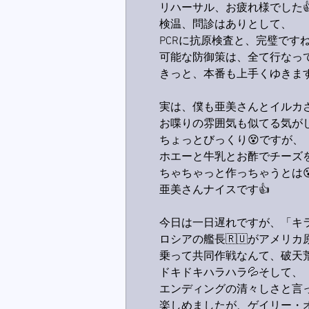
リハーサル、お疲れ様でした
検温、問診はありとして、
PCRに抗原検査と、完璧ですね
可能な防御策は、全て行なってる
きっと、本番も上手くゆきます
実は、僕も亜美さんとイルカ
お喋りの雰囲気も似てる気がしてま
ちょっとびっくり😵ですが、
ホエーと牛乳とお酢でチーズ
ちゃちゃっと作っちゃうとは
亜美さんナイスです👍
今日は一日遅れですが、「キ
ロシアの艦長🇷🇺がアメリカ原
乗って共同作戦なんて、破天荒
ドキドキハラハラ💦そして、
エンディングの清々しさと言っ
楽しめましたが、ゲイリー・オ