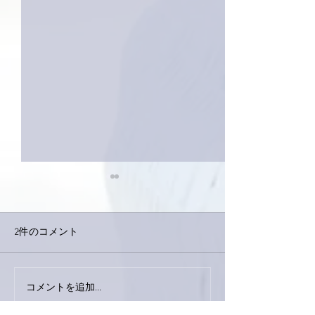
2件のコメント
今日は取材でし
巨大なイタチきゅうり。
コメントを追加…