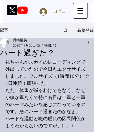
ログイン
新規登録
記事
尾崎亜美
2020年7月25日
読了時間: 1分
ハード過ぎた？
礼ちゃんがスカイのレコーディングで
外出していたので今日もエクササイズ
しました。フルサイズ（1時間10分）で
3日連続！頑張った！
ただ、体重が減るわけでもなく、なぜ
か瞼が重たくて特に右目は二重と一重
のハーフみたいな感じになっているの
です。急にハード過ぎたのかなぁ。
ハードな運動と瞼の腫れの因果関係が
よくわからないのですが。(~_~;)