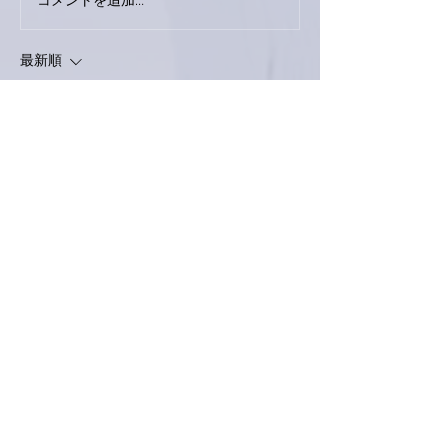
コメントを追加…
9月23日「amiism」リリー
ス！
最新順
Keroyon Carrera
2020年7月26日
亜美さん、おはようございます。
連休最後は雨☔️
都内もお天気は微妙ですね。
さて、亜美さん‼️
いきなり、連日の1時間以上のエクササイズ
💦は、やり過ぎでしょ⁉️
まぶたの腫れは、身体からの悲鳴😂でしょ
う。
そう言う僕も、ランニングマシン🏃‍♀️のやり
過ぎで、
膝の半月板を痛めてます😂
時間を半分くらいにされ、
毎日にされたら如何でしょう⁉️