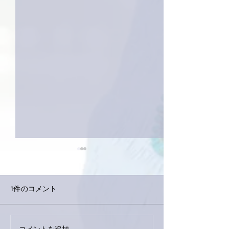
1件のコメント
巨大なイタチき