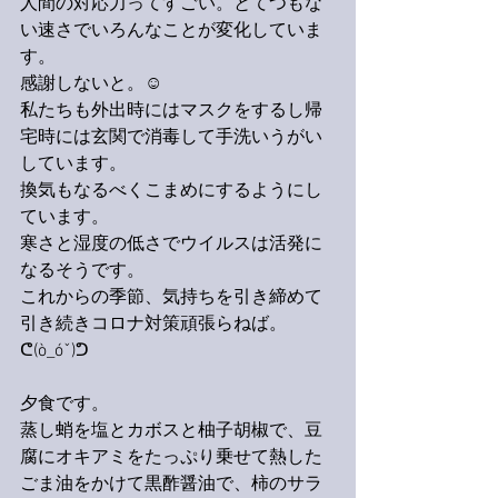
人間の対応力ってすごい。とてつもな
い速さでいろんなことが変化していま
す。
感謝しないと。☺️
私たちも外出時にはマスクをするし帰
宅時には玄関で消毒して手洗いうがい
しています。
換気もなるべくこまめにするようにし
ています。
寒さと湿度の低さでウイルスは活発に
なるそうです。
これからの季節、気持ちを引き締めて
引き続きコロナ対策頑張らねば。
ᕦ(ò_óˇ)ᕤ
夕食です。
蒸し蛸を塩とカボスと柚子胡椒で、豆
腐にオキアミをたっぷり乗せて熱した
ごま油をかけて黒酢醤油で、柿のサラ