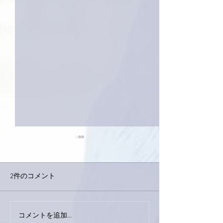
2件のコメント
外録音終了！
今日は取材でした。
コメントを追加…