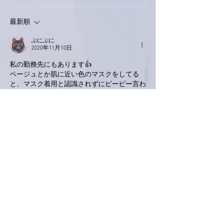
最新順
ぷにぷに
2020年11月10日
私の勤務先にもあります👍
ベージュとか肌に近い色のマスクをしてる
と、マスク着用と認識されずにピーピー言わ
れます(笑)その時にはピストル🔫みたいな形
の検温器をオデコに向けられます。
それが済んだら手指の消毒をして検温済リス
トに○を付けて、ロッカーを除菌シートで拭
いて荷物を預けてからタイムカードをスキャ
ンなので余裕を持って入らないと遅刻になり
ます💧
面倒ですが皆が安心して仕事するには必要で
すよね。
タコ🐙久しく食べてないなぁ〜
いいね！
返信