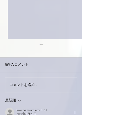
5件のコメント
巨大なイタチき
コメントを追加…
9月23日「amiism」リリー
ス！
最新順
love.piano.amiami.0111
2022年3月23日