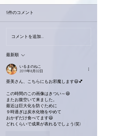
5件のコメント
巨大なイタチき
コメントを追加…
9月23日「amiism」リリー
ス！
最新順
いるまのねこ
2019年8月02日
亜美さん、こちらにもお邪魔します😃💕
この時間のこの画像はきつい～😆
またお腹空いて来ました。
最近は巨大化を防ぐために
９時過ぎは炭水化物をやめて
おかずだけ食べてます😃
どれくらいで成果が表れるでしょう(笑)
いいね！
返信