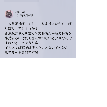
ぷにぷに
2019年8月02日
「人参ぽりぽり」しりしりより太いから「ぽ
りぽり」でしょうか？
杏奈親方さん可愛くて力持ちだから力持ちを
維持するにはたくさん食べないとダメなんで
すね〜きっとそうだ😀
イカスミは家では使ったことないです😅お
店で食べる専門です😁
いいね！
返信
えみちん(emiichin)
2019年8月02日
沖縄の人参シリシリは知っていましたが
人参ぽりぽりは知りませんでした
海ぶどう大好きであみちゃんと沖縄に行った
時に
水槽で泳いでいた（？）（浮遊していた）