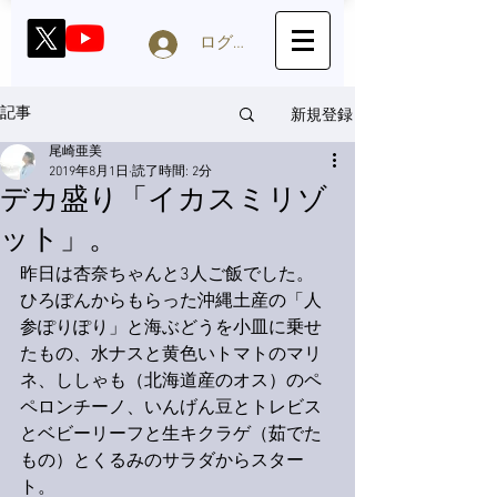
ログイン
新規登録
記事
尾崎亜美
2019年8月1日
読了時間: 2分
デカ盛り「イカスミリゾ
ット」。
昨日は杏奈ちゃんと3人ご飯でした。
ひろぽんからもらった沖縄土産の「人
参ぽりぽり」と海ぶどうを小皿に乗せ
たもの、水ナスと黄色いトマトのマリ
ネ、ししゃも（北海道産のオス）のペ
ペロンチーノ、いんげん豆とトレビス
とベビーリーフと生キクラゲ（茹でた
もの）とくるみのサラダからスター
ト。