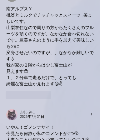
南アルプスＹ
桃🍑とミルクでチャチャッとスィーツ…羨ま
しいです。
山梨在住なので周りの方からたくさんのフル
ーツを頂くのですが、なかなか食べ切れない
です。亜美さんのように手を加えて美味しい
ものに
変身させたいのですが、、なかなか難しいで
す💧
我が家の２階からは少し富士山が
見えます😊
１、２分車で走るだけで、とっても
綺麗な富士山か見れます😊✌
いいね！
返信
ぷにぷに
2023年7月31日
いやん！ゴメンナサイ！
今見たら何故か私のコメントが2つ😲