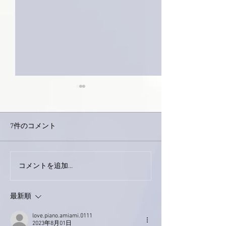
7件のコメント
下駄箱がスッキリ〜。
コメントを追加…
家レコーディン
了。
最新順
love.piano.amiami.0111
2023年8月01日