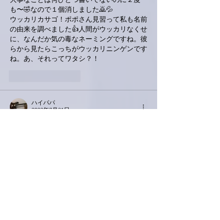
大事なことは何ひとつ書いてないのに２度
も〜🤣なので１個消しました🙇💦
ウッカリカサゴ！ポポさん見習って私も名前
の由来を調べました👍人間がウッカリなくせ
に、なんだか気の毒なネーミングですね。彼
らから見たらこっちがウッカリニンゲンです
ね。あ、それってワタシ？！
いいね！
返信
ハイパパ
2023年7月31日
セットリスト作りは大変そうですが楽しそう
でもありますね。ますます期待が高まりま
す。
ずっとやっていなかった曲というのが気にな
りますが、当日は頭の中でドレミファドンが
できるようにあれこれ予習しておきます。聞
きたい曲は300曲くらいあります（笑）
いいね！
返信