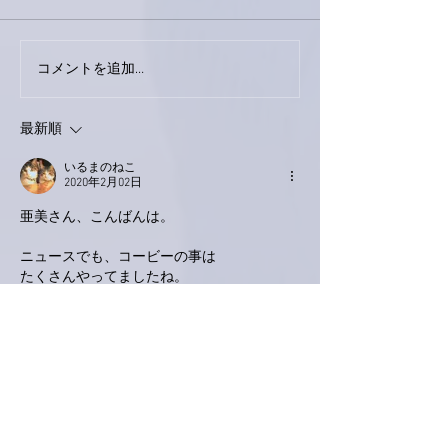
外録音終了！
今日は取材でした。
コメントを追加…
最新順
いるまのねこ
2020年2月02日
亜美さん、こんばんは。
ニュースでも、コービーの事は
たくさんやってましたね。
なんか41歳で、娘さんまでも…
とても残念な事でした。
それと同時に
生きているものは全て迎える終わりに、
自分は毎日いつそうなっても
良いように、懸命に生きているのか？
今回はものすごく考えさせられました。
身体の自由が利かなければ利かないなりに、