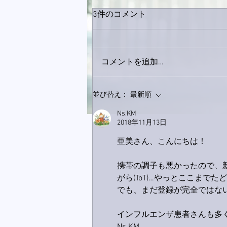
3件のコメント
コメントを追加…
9月23日「amiism」リリー
並び替え：
最新順
ス！
Ns.KM
2018年11月13日
亜美さん、こんにちは！
携帯の調子も悪かったので、
がら(ToT)…やっとここまで
でも、まだ登録が完全ではないの
インフルエンザ患者さんも多