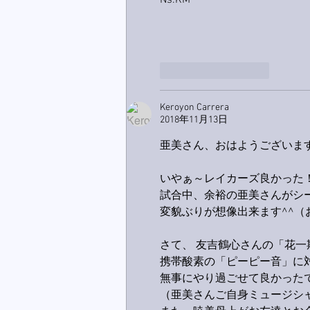
Ns.KM
いいね！
返信
Keroyon Carrera
2018年11月13日
亜美さん、おはようございま
いやぁ～レイカーズ良かった
試合中、余裕の亜美さんがシ
変貌ぶりが想像出来ます^^（
さて、 友吉鶴心さんの「花
携帯酸素の「ピーピー音」に
無事にやり過ごせて良かった
（亜美さんご自身ミュージシャ