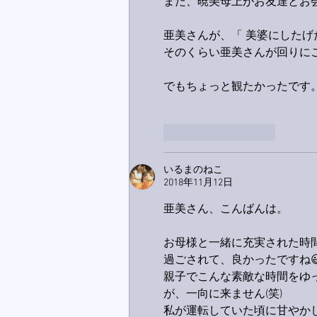
また、暁美母上がお友達とお
亜美さんが、「 美婆にした
そのくらい亜美さんが回りに
でもちょっと観たかったです。
いいね！
返信
いるまのねこ
2018年11月12日
亜美さん、こんばんは。
お母様と一緒に充実された時
過ごされて、良かったですね
親子でこんな素敵な時間をゆ
が、一向に来ません(笑)
私が運転していた頃に甘やか