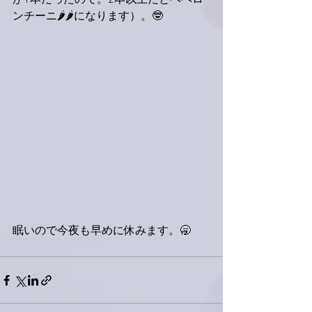
が1本だったので。2本以上だとペペロ
ンチーニ🌶🌶になります）。🤓
眠いので今夜も早めに休みます。🥱