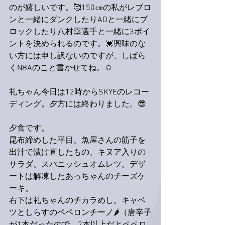
のが嬉しいです。🥰150㎝の私がレブロ
ンと一緒にダンクしたりADと一緒にブ
ロックしたり八村塁選手と一緒に3ポイ
ントを決められるのです。💓興味のな
い方には申し訳ないのですが、しばら
くNBAのこと書かせてね。☺️
礼ちゃん今日は12時からSKYEのレコー
ディング。夕方には終わりました。😎
夕食です。
昆布締めした平目、魚屋さんの筋子を
出汁で漬け直したもの、キヌア入りの
サラダ、スパニッシュオムレツ。デザ
ートは解凍したあっちゃんのチーズケ
ーキ。
右下は礼ちゃんのチカラめし。キャベ
ツとしらすのペペロンチーノ🌶（唐辛子