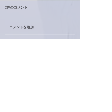
2件のコメント
今日は取材でし
巨大なイタチきゅうり。
コメントを追加…
最新順
ぷにぷに
2024年4月17日
レイカーズ🏀プレイオフ進出おめでとうござ
います🎉
バスケ🏀のことはちんぷんかんぷんですが、
すごいことというのはわかります😁プレイ
オフ勝ち抜いてファイナルまで行って、んで
それを勝ち抜いて〜ってことですよね。すん
ません💦付け焼刃で😅
我が家、いま謎に包まれています😵‍💫
愛車が勝手にロック解除したり、ロックした
りするんです😱リモコン誰も触ってないの