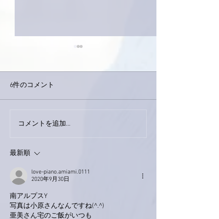
6件のコメント
巨大なイタチき
コメントを追加…
9月23日「amiism」リリー
ス！
最新順
love-piano.amiami.0111
2020年9月30日
南アルプスY
写真は小原さんなんですね(^.^)
亜美さん宅のご飯がいつも