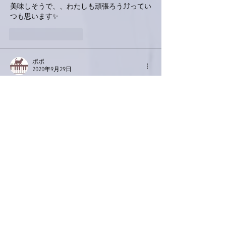
美味しそうで、、わたしも頑張ろう⤴⤴ってい
つも思います✨
いいね！
返信
ポポ
2020年9月29日
わっ。今日なんですね！
東京、千葉は伺えたので、気分はコンプリー
ト❣️楽しみです。亜美さん、スタッフの皆さ
ん、本当にありがとうございます😊
いいね！
返信
Keroyon Carrera
2020年9月29日
亜美さん、こんばんは‼️
いよいよ、明日、先ずは京都バージョン🎵か
らの配信ですね❤️