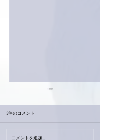
3件のコメント
コメントを追加…
家レコーディング無事終
9月23日「amii