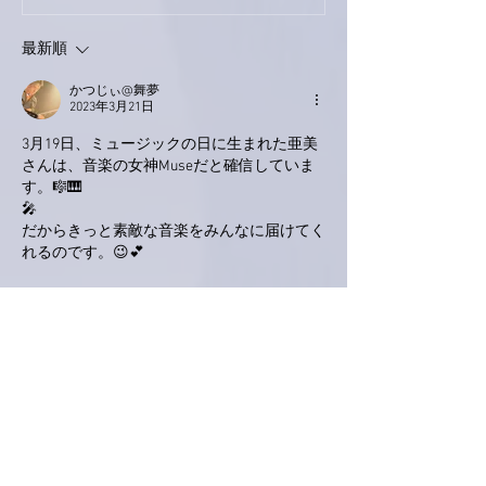
ス！
最新順
かつじぃ@舞夢
2023年3月21日
3月19日、ミュージックの日に生まれた亜美
さんは、音楽の女神Museだと確信していま
す。🎼🎹
🎤
だからきっと素敵な音楽をみんなに届けてく
れるのです。😉💕
いいね！
返信
よーこ
2023年3月20日
亜美さん
デビュー記念日♫
おめでとうございます❣️