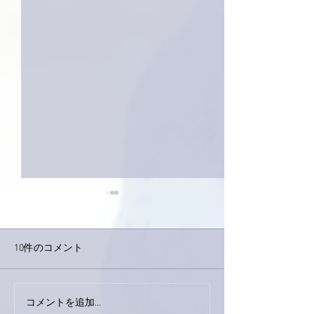
10件のコメント
巨大なイタチき
コメントを追加…
9月23日「amiism」リリー