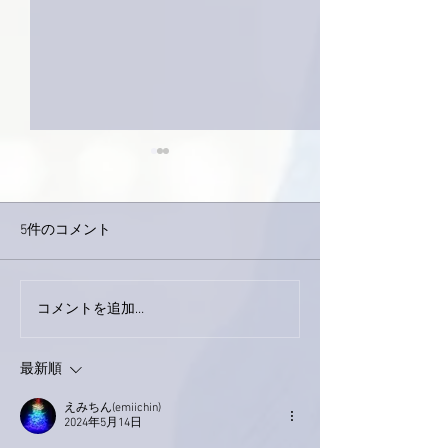
5件のコメント
今日は取材でし
巨大なイタチきゅうり。
コメントを追加…
最新順
えみちん(emiichin)
2024年5月14日