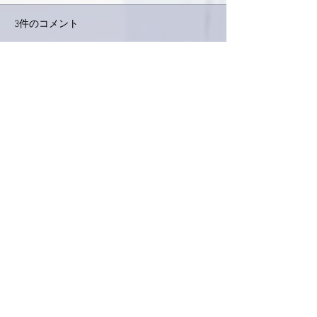
3件のコメント
コメントを追加…
家レコーディング無事終
9月23日「amii
了。
ス！
最新順
Keroyon Carrera
2020年1月13日
亜美さん、こんばんは。
いつもの、「すっぽん新年会」でしたか！
コラーゲン注入&お腹パンパンで、
大満足でしたね^_^
今日のお肌の具合は如何でしたか⁉️
いいね！
返信