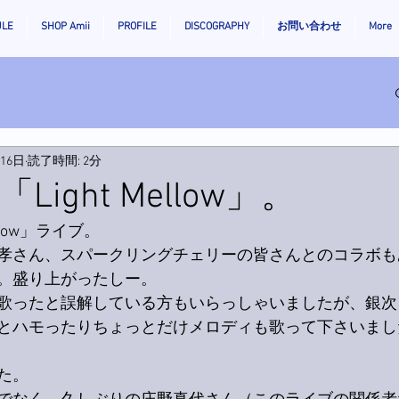
ULE
SHOP Amii
PROFILE
DISCOGRAPHY
お問い合わせ
More
月16日
読了時間: 2分
ight Mellow」。
llow」ライブ。
孝さん、スパークリングチェリーの皆さんとのコラボも
。盛り上がったしー。
歌ったと誤解している方もいらっしゃいましたが、銀次
とハモったりちょっとだけメロディも歌って下さいまし
た。