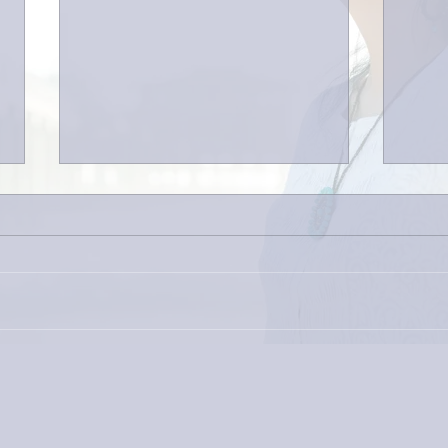
巨大
9月23日「amiism」リリー
ス！