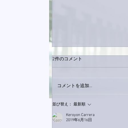
2件のコメント
コメントを追加…
家レコーディング無事終了。
並び替え：
最新順
Keroyon Carrera
2019年6月16日