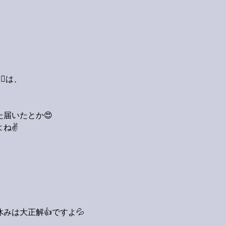
ス！
♀️は、
届いたとか😍
ね✌️
は
みは大正解👍ですよ💦