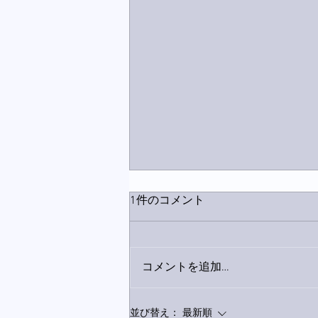
1件のコメント
コメントを追加…
家レコーディング無事終了。
並び替え：
最新順