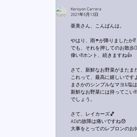
Keroyon Carrera
2021年5月13日
亜美さん、こんばんは。
やはり、雨☂️が降りましたか⁉️
でも、それを押してのお散歩🚶‍
偉い‼️ホント、続きますね👍
さて、新鮮なお野菜がまたまた
これって、最高に嬉しいですよ
まさかのシンプルなマヨ&塩
新鮮なお野菜には持ってこい‼️
でしょう。
さて、レイカーズ🏀
ADの故障は痛いですね😓
大事をとってのレブロンのお休