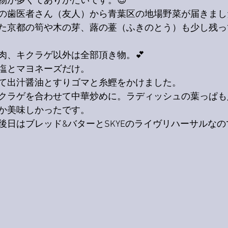
物が多くてありがたいです。😊
の歯医者さん（友人）から青葉区の地場野菜が届きまし
た京都の筍や木の芽、蕗の薹（ふきのとう）も少し残っ
肉、キクラゲ以外は全部頂き物。💕
塩とマヨネーズだけ。
て出汁醤油とすりゴマと糸鰹をかけました。
クラゲを合わせて中華炒めに。ラディッシュの葉っぱも
か美味しかったです。
後日はブレッド&バターとSKYEのライヴリハーサルな