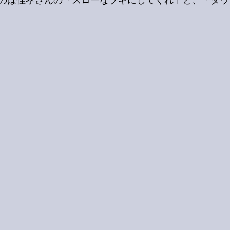
のは佳孝さんの「スローなブギにしてくれ」と、「ダウ