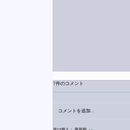
7件のコメント
コメントを追加…
9月23日「amiism」リリー
並び替え：
最新順