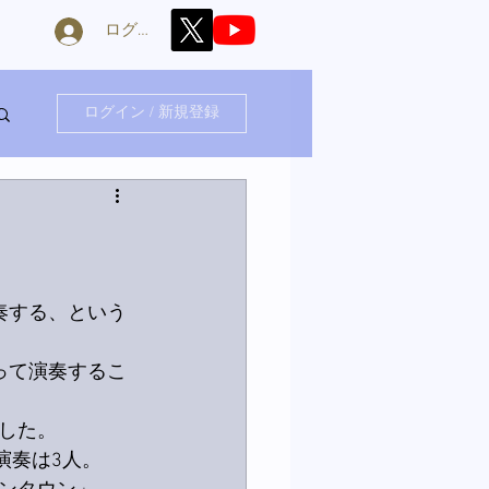
ログイン
ログイン / 新規登録
奏する、という
って演奏するこ
した。
。演奏は3人。