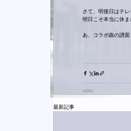
さて、明後日はテレ
明日こそ本当に休ま
あ、コラボ曲の譜面！
最新記事