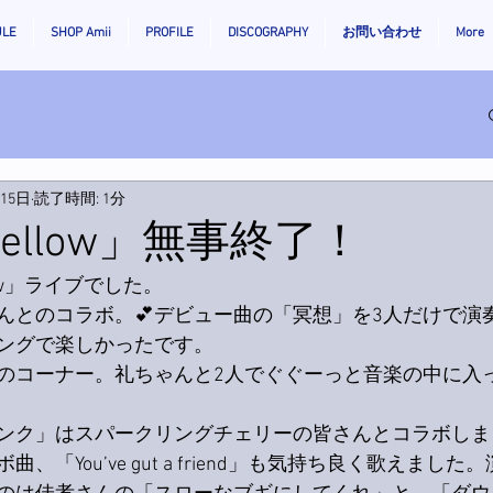
ULE
SHOP Amii
PROFILE
DISCOGRAPHY
お問い合わせ
More
月15日
読了時間: 1分
 Mellow」無事終了！
llow」ライブでした。
んとのコラボ。💕デビュー曲の「冥想」を3人だけで演
ングで楽しかったです。
のコーナー。礼ちゃんと2人でぐぐーっと音楽の中に入
ンク」はスパークリングチェリーの皆さんとコラボしま
、「You’ve gut a friend」も気持ち良く歌えました