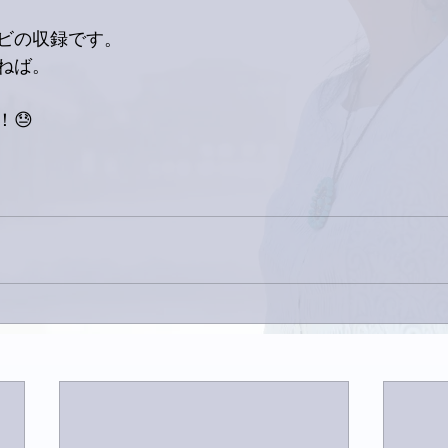
ビの収録です。
ねば。
😓