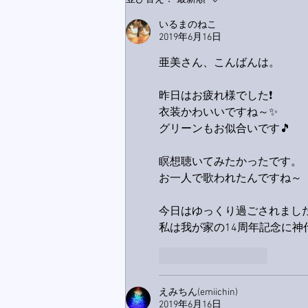
ス！
いるまのねこ
2019年6月16日
亜美さん、こんばんは。
昨日はお疲れ様でした❗
衣装かわいいですね～✨
グリーンもお似合いです🎵
瞑想聴いてみたかったです。
お一人で歌われたんですね～
今日はゆっくり過ごされまし
私は我が家の14周年記念に神
いいね！
返信
えみちん(emiichin)
2019年6月16日