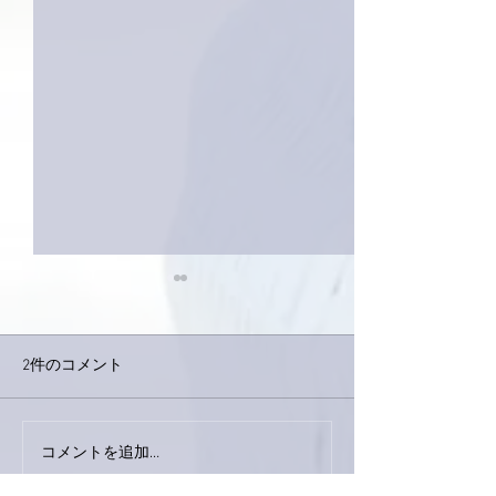
2件のコメント
巨大なイタチき
コメントを追加…
9月23日「amiism」リリー
ス！