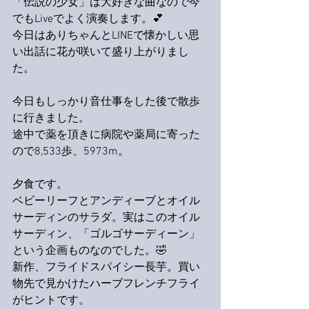
「伝説の少女」は大好きな曲なので今
でもLiveでよく演奏します。💕
今日はありちゃんとLINEで懐かしい思
い出話に花が咲いて盛り上がりまし
た。
今日もしっかり音仕事をした後で散歩
に行きました。
途中で薬を頂きに病院や薬局に寄った
ので8,533歩、5973m。
夕食です。
ベビーリーフとアンディーブとオイル
サーディンのサラダ。実はこのオイル
サーディン、「ゴルゴサーディーン」
という企画ものなのでした。🤣
新作、フライドスパイシー長芋。買い
物先で見かけたハーブフレンチフライ
がヒントです。