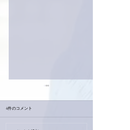
4件のコメント
今日は取材でし