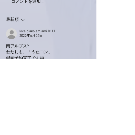
巨大なイタチきゅうり。
コメントを追加…
最新順
love.piano.amiami.0111
2022年6月04日
南アルプスY
わたしも、「うたコン」
録画予約完了です😊
父と母に、連絡しなくちゃ！
いいね！
返信
ぷにぷに
2022年6月04日
お疲れさまです亜美さん😊
今日は新潟に前乗りなのですね
お気をつけて、お忘れ物のなきように🙇
亜美さんが行かれるからきっとお天気も大丈
夫ですね✨