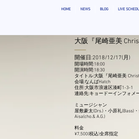
HOME
NEWS
BLOG
LIVE SCHED
大阪『尾崎亜美 Christm
開催日:2018/12/17(月)
開場時間:18:00
開演時間:18:30
タイトル:大阪『尾崎亜美 Christma
会場:なんばHatch
住所:大阪市浪速区湊町1-3-1
連絡先:キョードーインフォメーション T
ミュージシャン
屋敷豪太(Drs.)・小原礼(Bass)・
Aisa(cho.& A.G.)
料金
¥7,500(税込)全席指定