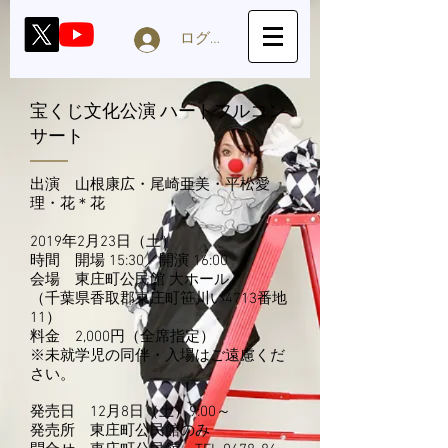
ログイン
宝くじ文化公演 ハートフルコン
サート
出演 山根康広・尾崎亜美・平松愛
理・花＊花
2019年2月23日（土）
時間 開場 15:30／開演 16:00
会場 東庄町公民館 大ホール
（千葉県香取郡東庄町笹川い4713番地
11）
料金 2,000円（全席指定）
※未就学児の同伴・入場はご遠慮くだ
さい。
発売日 12月8日（土）9:00～
発売所 東庄町公民館のみ