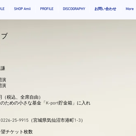
ULE
SHOP Amii
PROFILE
DISCOGRAPHY
お問い合わせ
More
イブ
辺謙
30開演
開演
0円（税込、全席自由）
供達のための小さな基金「K-port貯金箱」に入れ
0226-25-9915（宮城県気仙沼市港町1-3）
希望チケット枚数