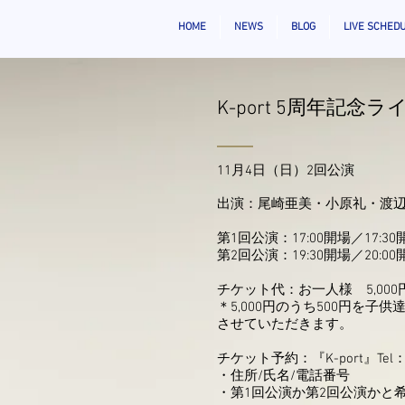
HOME
NEWS
BLOG
LIVE SCHED
K-port 5周年記念ラ
11月4日（日）2回公演
出演：尾崎亜美・小原礼・渡
第1回公演：17:00開場／17:
第2回公演：19:30開場／20:00
チケット代：お一人様 5,00
＊5,000円のうち500円を子
させていただきます。
チケット予約：『K-port』Tel：
・住所/氏名/電話番号
・第1回公演か第2回公演かと