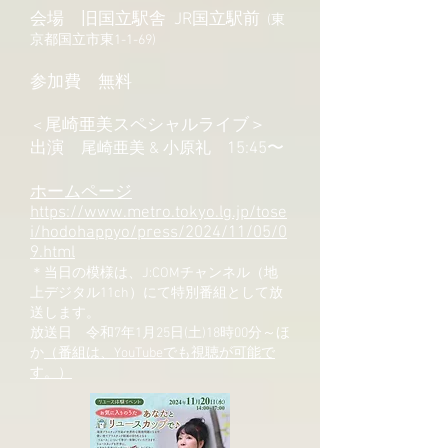
会場 旧国立駅舎 JR国立駅前
(東
京都国立市東1-1-69)
参加費 無料
尾崎亜美スペシャルライブ＞
＜
出演
尾崎亜美 & 小原礼
15:45〜
ホームページ
https://www.metro.tokyo.lg.jp/tose
i/hodohappyo/press/2024/11/05/0
9.html
＊当日の模様は、J:COMチャンネル（地
上デジタル11ch）にて特別番組として放
送します。
放送日 令和7年1月25日(土)18時00分～ほ
か
（番組は、YouTubeでも視聴が可能で
す。）