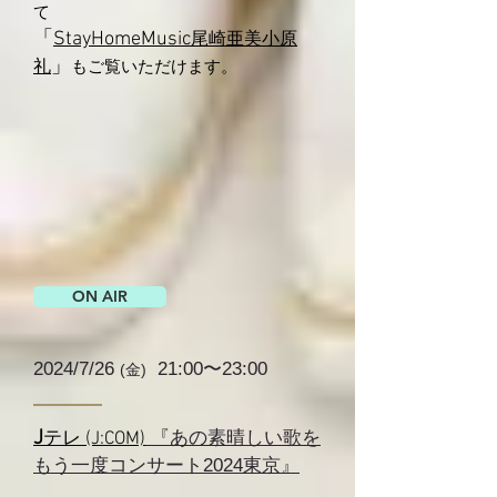
て
「
StayHomeMusic
尾崎亜美小原
」
礼
もご覧いただけます。
ON AIR
2024/
7
/26
21:00〜23:00
(
金
)
J
​ 『あの素晴しい歌を
テレ (J:COM)​
もう一度コンサート2024東京』