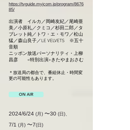
https://tvguide.myjcom.jp/program/8676
85/
出演者 イルカ／岡崎友紀／尾崎亜
美／小原礼／クミコ／杉田二郎／タ
ブレット純／トワ・エ・モワ／松山
猛／森山良子／LE VELVETS ※五十
音順
ニッポン放送パーソナリティ・上柳
昌彦 <特別出演>きたやまおさむ
＊放送局の都合で、番組休止・時間変
更の可能性もあります。
ON AIR
2024/6/24
〜30
(
月
)
(日
)、
7
/1
〜
7
(
月
)
(日
)