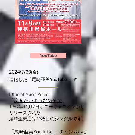
YouTube
2024/7/30
(金)
進化した「尾崎亜美YouTube 」💕
[Official Music Video]
「
泣きたいような気分で
」
1994年11月2日ポニーキャニオンより
リリースされた
尾崎亜美通算29枚目のシングルです。
ouTube
」
「
尾崎亜美
Y
チャンネルに