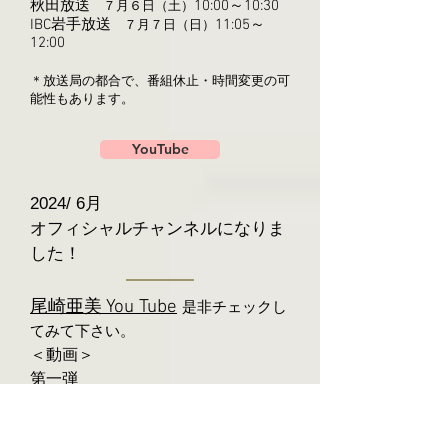
秋田放送
10:00～10:30
７月６日（土）
I
BC
岩手放送
11:05～
７月７日（日）
12:00
＊放送局の都合で、番組休止・時間変更の可
能性もあります。
YouTube
2024/
6月
​オフィシャルチャンネルになりま
した！
You Tube
尾崎亜美
是非チェックし
てみて下さい。
＜動画＞
第一弾
https://www.youtube.com/watch?
v=rCxDKCb3IzQ