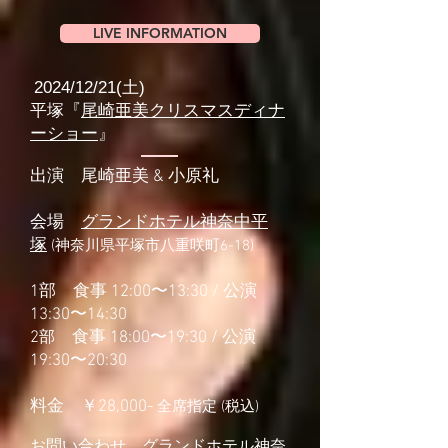
LIVE INFORMATION
2024/12/21(土)
平塚『
尾崎亜美クリスマスディナ
ーショー
』
出演 尾崎亜美 & 小原礼
会場
グランドホテル神奈中平
塚
(神奈川県平塚市八重咲町6-18)
1部 食事 12:00〜13:30 / 公演
13:30〜14:30
2
部
食事 18:00〜19:30 / 公演
19:30〜20:30
料金 ￥28,000-
全席指定 (税込)
お問い合わせ グランドホテル神奈