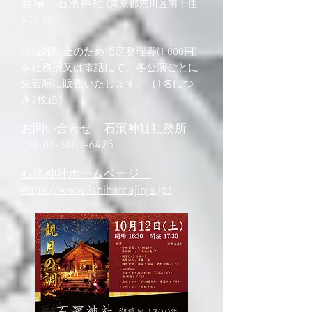
会場 石濱神社
(東京都荒川区南千住
3-28-58)
☆混雑防止のため指定整理券(1,000円)
を社務所又は電話にて、各公演ごとに
先着順に販売いたします。（1名につ
き2枚迄）
お問い合わせ 石濱神社社務所
TEL
03-3801-6425
石濱神社ホームページ
https://www.ishihamajinja.jp/