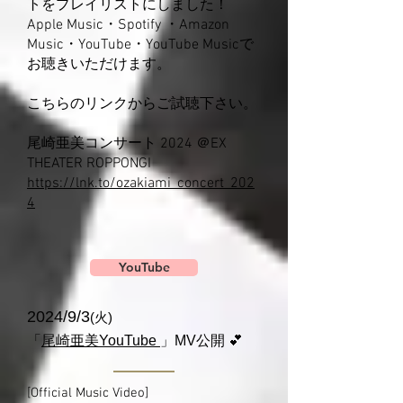
トをプレイリストにしました！
Apple Music・Spotify ・Amazon
Music・YouTube・YouTube Musicで
お聴きいただけます。
こちらのリンクからご試聴下さい。
尾崎亜美コンサート 2024 ＠EX
THEATER ROPPONGI
https://lnk.to/ozakiami_concert_202
4
YouTube
2024/9/3
(火)
「
尾崎亜美YouTube
」MV公開 💕
[Official Music Video]