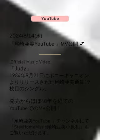
YouTube
2024/8/14
(水)
「
尾崎亜美YouTube
」MV公開 💕
[Official Music Video]
Judy
「
」
1984
年
9
月
21
日にポニーキャニオン
よりリリースされた尾崎亜美通算
19
枚目のシングル。
発売からほぼ40年を経ての
YouTubeでのMV公開！
「
尾崎亜美YouTube
」チャンネルにて
「
StayHomeMusic
尾崎亜美小原礼
」も
ご覧いただけます。