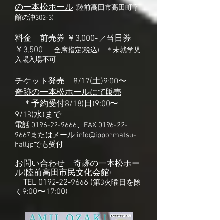
の一本松ホール
(陸前高田市高田町字
館の沖302-3)
料金
前売券 ￥3,000-
当日券
／
￥3
,500-
全席指定(税込)
＊未就学児
入場入場不可
チケット発売 8/17(土)9:00〜
奇跡の一本松ホール
にて販売
＊予約受付8/18(日)9:00〜
9/18(水)まで
電話
0196-22-9666
、FAX
0196-22-
9667
またはメール
info@ipponmatsu-
hall.jp
でも受付
お問い合わせ 奇跡の一本松ホー
ル(陸前高田市民文化会館)
TEL 0192-22-9666 (
第3火曜日を除
9:00〜17:00)
く