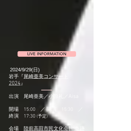
LIVE INFORMATION
2024/9/29(日)
岩手『
尾崎亜美コンサート
2024
』
Aisa
出演 尾崎亜美／小原礼／
開場 15:00 ／ 開演 15:30 ／
終演 17:30
(予定)
会場
陸前高田市民文化会館 奇跡