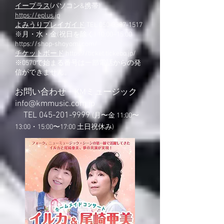
イープラス
(パソコン&携帯)
https://eplus.jp
よみうりプレイガイド
TEL
050-3387-1517
※月・水・金(祝日を除く) 10:00~15:00
https://shop-shoyomi.com/
チケットボード
https://ticket.tickebo.jp/
※0570で始まる番号は一部電話からの発
信ができません。
お問い合わせ KMミュージック
info@kmmusic.com.jp
TEL
045-201-9999
(月〜金 11:00〜
13:00・15:00〜17:00 土日祝休み)