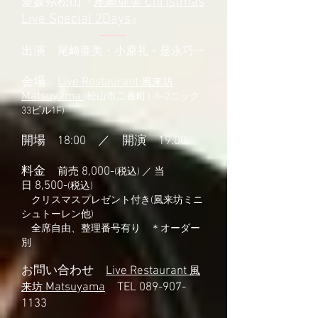
Christmas
愛媛県松山『
尾崎亜美
Live Special 2Days
』
出演
尾崎亜美・小原礼・是永巧一
会場
Live Restaurant
風来坊
Matsuyama
(
松山市二番町1-8−2ニック
33ビル1F
)
開場 18:00 ／ 開演 19:00
料金
8,000-
前売
当
(税込) ／
8,500-
日
(税込)
クリスマスプレゼント付き(風来坊ミニ
シュトーレン他)
全席自由、整理番号有り ＊オーダー
別
お問い合わせ
Live Restaurant
風
M
atsuyama
TEL
089-907-
来坊
1133