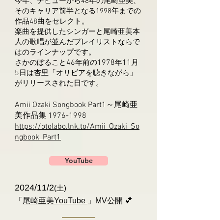
今年、デビューから48年の尾崎亜美、
そのキャリア前半となる1998年までの
作品48曲をセレクト。
楽曲を提供したシンガーと尾崎亜美本
人の歌唱が並んだプレイリストならで
はのラインナップです。
46
1978
11
さかのぼること
年前の
年
月
5
日は杏里「オリビアを聴きながら」
がリリースされた日です。
Amii Ozaki Songbook Part1
～尾崎亜
美作品集
1976-1998
https://otolabo.lnk.to/Amii_Ozaki_So
ngbook_Part1
YouTube
2024/11/2
(土)
「
尾崎亜美YouTube
」MV公開 💕