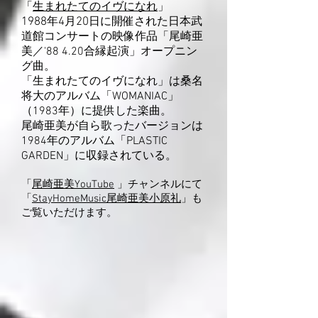
「
生まれたてのイヴになれ
」
1988
年
4
月
20
日に開催された日本武
道館コンサートの映像作品「尾崎亜
美／'88 4.20合縁起演」オープニン
グ曲。
「生まれたてのイヴになれ」は桑名
将大のアルバム「WOMANIAC」
（1983年）に提供した楽曲。
尾崎亜美が自ら歌ったバージョンは
1984年のアルバム「PLASTIC
GARDEN」に収録されている。
「
尾崎亜美YouTube
」チャンネルにて
「
StayHomeMusic
尾崎亜美小原礼
」も
ご覧いただけます。