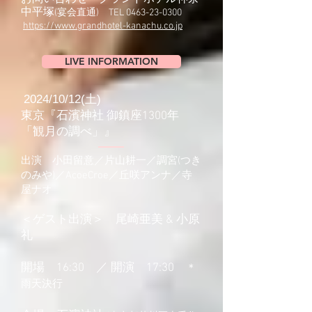
中平塚
(宴会直通) TEL
0463-23-0300
https://www.grandhotel-kanachu.co.jp
LIVE INFORMATION
2024/10/12(土)
東京『石濱神社 御鎮座1300年
「観月の調べ」』
出演 小田留意／片山耕一／調宮(つき
のみや)／AcoeCroe／丘咲アンナ／寺
屋ナオ
＜ゲスト出演＞ 尾崎亜美 & 小原
礼
開場 16:30 ／ 開演 17:30
＊
雨天決行