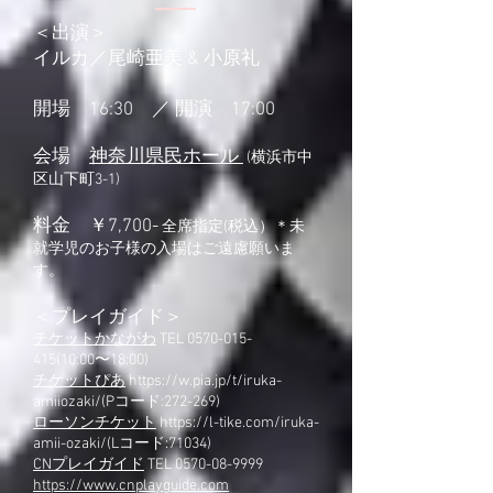
＜出演＞
イルカ／尾崎亜美 & 小原礼
開場 16:30 ／ 開演 17:00
会場
神奈川県民ホール
(横浜市中
区山下町3-1)
料金 ￥7,700-
全席指定(税込）＊未
就学児のお子様の入場はご遠慮願いま
す。
＜プレイガイド＞
チケットかながわ
TEL
0570-015-
415(10
:00〜18:00)
チケットぴあ
https://w.pia.jp/t/iruka-
amiiozaki/(P
コード:272-269)
ローソンチケット
https://l-tike.com/iruka-
amii-ozaki/(L
コード:71034)
CNプレイガイド
TEL 0570-08-9999
https://www.cnplayguide.com