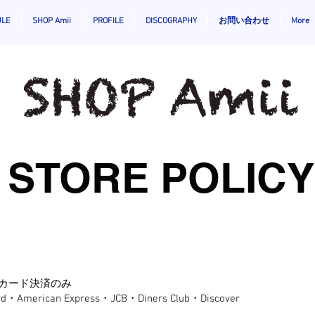
ULE
SHOP Amii
PROFILE
DISCOGRAPHY
お問い合わせ
More
STORE POLICY
カード決済のみ
merican Express・JCB・Diners Club・Discover