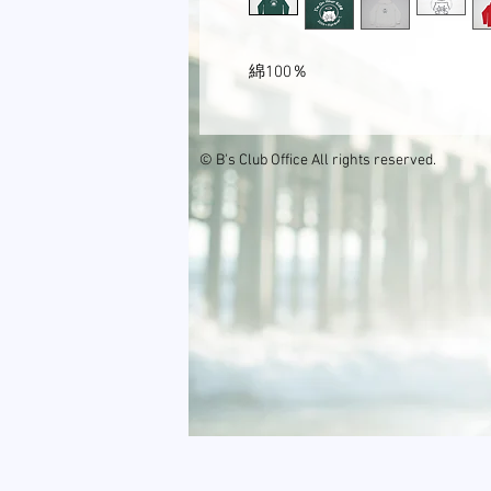
綿100％
© B's Club Office
All rights reserved.