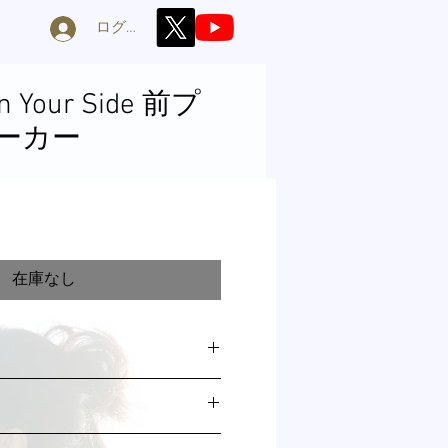
ログイン
On Your Side 前プ
パーカー
在庫なし
M
L
ー
67
71
た場合には、商品到着後に、ご注文