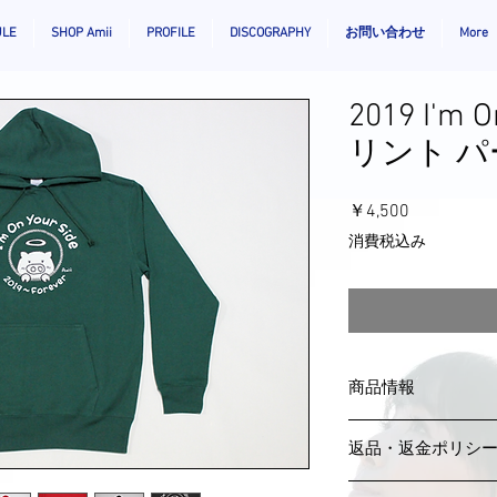
ULE
SHOP Amii
PROFILE
DISCOGRAPHY
お問い合わせ
More
2019 I'm 
リント 
価
￥4,500
格
消費税込み
商品情報
SIZE
S
返品・返金ポリシ
身丈(cm)
64
万一、不良品が届い