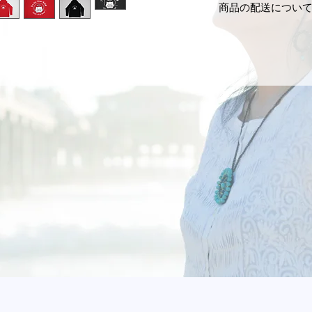
商品の配送につい
番号を明記の上、「
身幅(cm)
48
い。
決済方法:クレジッ
送料は当社負担にて
送料：全国一律 800
肩幅(cm)
38
なお、「サイズ間違
（ご購入金額¥10,0
い」など、お客様都
それ以外に掛かる手
袖丈(cm)
61
せん。
でご確認ください。
お客様のご利用環境
商品は日本郵便でお
ジと現物とは、色な
通常、商品の発送は
あらかじめご了承く
ド決済後、ご注文確
ただし、以下の場合
なお次の理由により
きない場合がござい
で予めご了承くださ
※在庫がない商品（
※お申し込みが集中
※商品到着より14日
※天候等の不可抗力
※お客様のもとで破
※商品が品切れにな
※一般的に良品の範
※お申し込みに不備
等
※年末年始、夏期休
お届け日、お届け方
プレゼント等の特別
お届け時にご不在の
ポストに投函する「