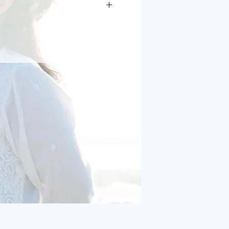
て
お問い合わせ」よりご連絡くださ
55
58
ト・デビットカード決済のみ
新品とお取り替えいたします。
円（税込）
48
52
え」「イメージと違う」「注文間違
00以上は無料）
合による返品・交換はお受けできま
数料等は、ご希望の「お支払方法」
60
61
により、掲載されている商品イメー
届けします。
ど若干異なる場合がありますので、
、クレジットカード・デビットカー
ださい。
認から約1～2週間程度になります。
は不良品でも返品・交換をお受けで
お届けが遅れる場合がございますの
ます。
い。
返金処理とさせていただきます）
した場合。
を経過した商品
による配送不可能な期間
損や汚れが生じた場合
った場合。
囲内と判断できる製造上の些細な傷
があった場合。
暇の休業期間。
法の指定はお受けいたしません。
な包装は受け付けておりません。
際は、
ご不在連絡票」に添って保管期限内