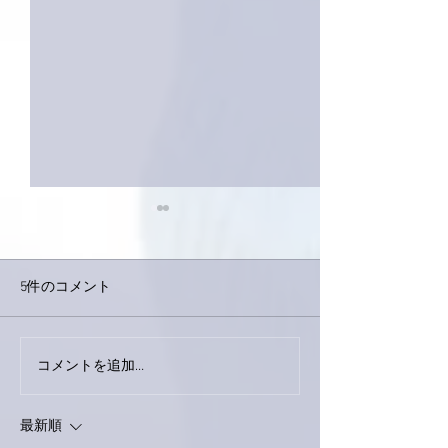
5件のコメント
今日は取材でし
巨大なイタチきゅうり。
コメントを追加…
最新順