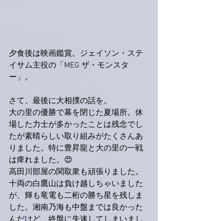
夕食後は映画鑑賞。ジェイソン・ステ
イサム主役の「MEG ザ・モンスタ
ー」。
さて、最後に大相撲の話を。
大の里の優勝で幕を閉じた夏場所。休
場した力士が多かったことは残念でし
たが素晴らしい取り組みがたくさんあ
りました。特に豊昇龍と大の里の一戦
は痺れました。😍
高田川部屋の関取衆も頑張りました。
十両の白鷹山は負け越しちゃいました
が、輝も竜電も二桁の勝ち星を残しま
した。湘南乃海も中盤までは良かった
んだけど、終盤に失速してしまいまし