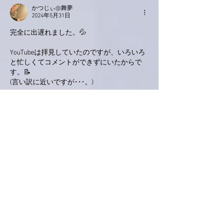
かつじぃ@舞夢
2024年5月31日
完全に出遅れました。💦
YouTubeは拝見していたのですが、いろいろ
と忙しくてコメントができずにいたからで
す。📝
(言い訳に近いですが･･･。)
またいろいろとお目に掛かれる機会はあるか
と思います。
ですが、今日は、これ以上は特に書くことが
ありません。
忙しいこともありますが、あまり長いこと書
くとお読みいただくのも大変だと思うからで
す。
ということで、おやすみなさい。😴..zzZZ
いいね！
返信