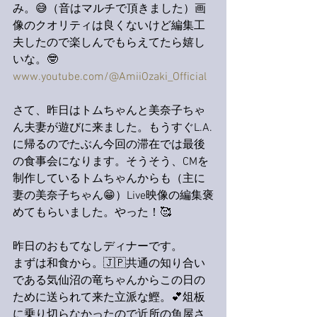
み。😅（音はマルチで頂きました）画
像のクオリティは良くないけど編集工
夫したので楽しんでもらえてたら嬉し
いな。🤓
www.youtube.com/@AmiiOzaki_Official
さて、昨日はトムちゃんと美奈子ちゃ
ん夫妻が遊びに来ました。もうすぐL.A.
に帰るのでたぶん今回の滞在では最後
の食事会になります。そうそう、CMを
制作しているトムちゃんからも（主に
妻の美奈子ちゃん😁）Live映像の編集褒
めてもらいました。やった！🥰
昨日のおもてなしディナーです。
まずは和食から。🇯🇵共通の知り合い
である気仙沼の竜ちゃんからこの日の
ために送られて来た立派な鰹。💕俎板
に乗り切らなかったので近所の魚屋さ