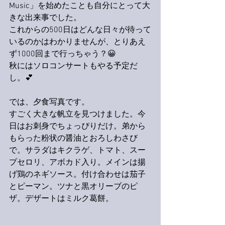
Music」を始めたことも自分にとって大
きな出来事でした。
これからの500日はどんな日々が待って
いるのかはわかりませんが、とりあえ
ず1000回まで行っちゃう？
😀
秋にはソロコンサートもやる予定だ
し。💕
では、夕食写真です。
すごく大きな帆立を見つけました。今
日はお刺身でちょっぴりだけ。弟から
もらった粉状の醤油とおろしわさび
で。サラダはキクラゲ、トマト、スー
プセロリ、アボカド入り。メインは揚
げ鶏のネギソース。付け合わせは茄子
とピーマン。ツナと黒オリーブのピ
ザ。デザートはミルク葛餅。