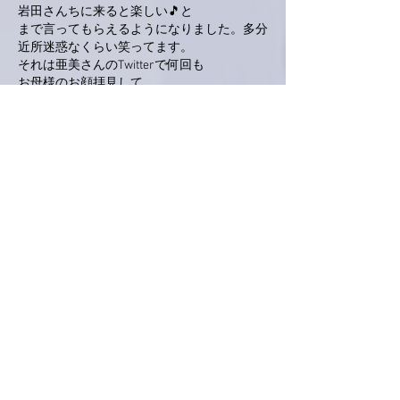
岩田さんちに来ると楽しい🎵と
まで言ってもらえるようになりました。多分
近所迷惑なくらい笑ってます。
それは亜美さんのTwitterで何回も
お母様のお顔拝見して、
痛くても、笑っていようと思えた事です。笑
ってる時は痛みが半減します。
私にとって亜美さんのTwitterは
かなりの支えになりました
ただ、無理はしないで下さいね😃
出来る時だけマイペースで🎵
何せ、B型ですから(笑)
私も😅
いいね！
返信
kr250zxr1200
2020年6月26日
１０００回と云わず、２０００回、３０００
回と続いてほしい。
サポーターからの戯言です。