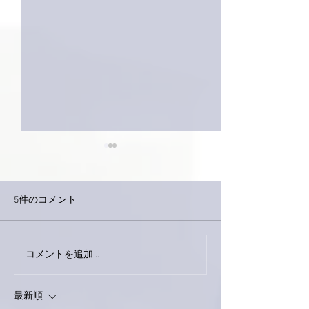
5件のコメント
巨大なイタチき
コメントを追加…
9月23日「amiism」リリー
ス！
最新順